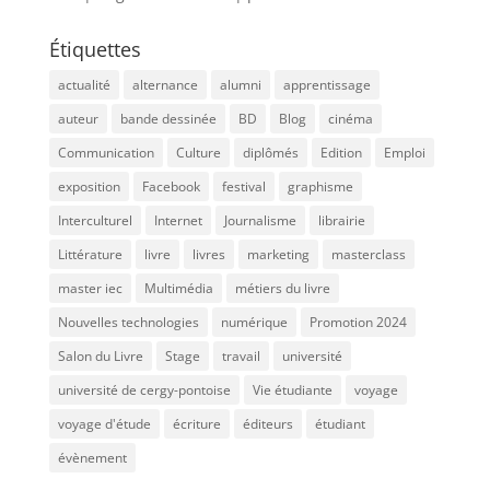
Étiquettes
actualité
alternance
alumni
apprentissage
auteur
bande dessinée
BD
Blog
cinéma
Communication
Culture
diplômés
Edition
Emploi
exposition
Facebook
festival
graphisme
Interculturel
Internet
Journalisme
librairie
Littérature
livre
livres
marketing
masterclass
master iec
Multimédia
métiers du livre
Nouvelles technologies
numérique
Promotion 2024
Salon du Livre
Stage
travail
université
université de cergy-pontoise
Vie étudiante
voyage
voyage d'étude
écriture
éditeurs
étudiant
évènement