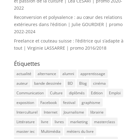
et passion de la culture | Léa CESARI | promo 2020-
2022
Reconversion et polyvalence : au cœur des relations
extérieures dans l’édition | Julie GOURDIER | promo
2022-2024
Freelance et couteau suisse : l’éditrice qui s’adapte à
tout | Virginie LASSARRE | promo 2016/2018
Étiquettes
actualité
alternance
alumni
apprentissage
auteur
bande dessinée
BD
Blog
cinéma
Communication
Culture
diplômés
Edition
Emploi
exposition
Facebook
festival
graphisme
Interculturel
Internet
Journalisme
librairie
Littérature
livre
livres
marketing
masterclass
master iec
Multimédia
métiers du livre