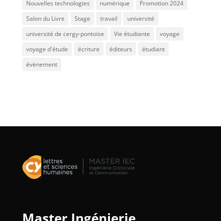
Nouvelles technologies
numérique
Promotion 2024
Salon du Livre
Stage
travail
université
université de cergy-pontoise
Vie étudiante
voyage
voyage d'étude
écriture
éditeurs
étudiant
évènement
Master Ingénierie