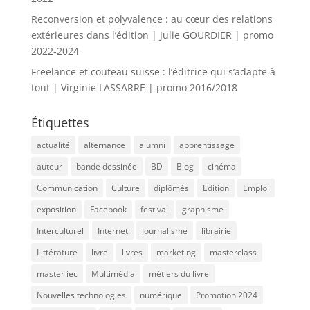
Reconversion et polyvalence : au cœur des relations
extérieures dans l’édition | Julie GOURDIER | promo
2022-2024
Freelance et couteau suisse : l’éditrice qui s’adapte à
tout | Virginie LASSARRE | promo 2016/2018
Étiquettes
actualité
alternance
alumni
apprentissage
auteur
bande dessinée
BD
Blog
cinéma
Communication
Culture
diplômés
Edition
Emploi
exposition
Facebook
festival
graphisme
Interculturel
Internet
Journalisme
librairie
Littérature
livre
livres
marketing
masterclass
master iec
Multimédia
métiers du livre
Nouvelles technologies
numérique
Promotion 2024