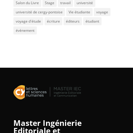
Salon du Livre
Stage
travail
université
université de cergy-pontoise
Vie étudiante
voyage
voyage d'étude
écriture
éditeurs
étudiant
évènement
Master Ingénierie
Editoriale et