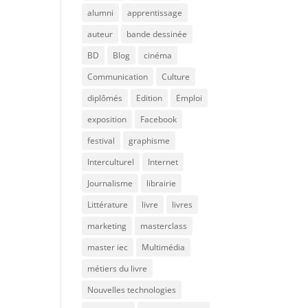
alumni
apprentissage
auteur
bande dessinée
BD
Blog
cinéma
Communication
Culture
diplômés
Edition
Emploi
exposition
Facebook
festival
graphisme
Interculturel
Internet
Journalisme
librairie
Littérature
livre
livres
marketing
masterclass
master iec
Multimédia
métiers du livre
Nouvelles technologies