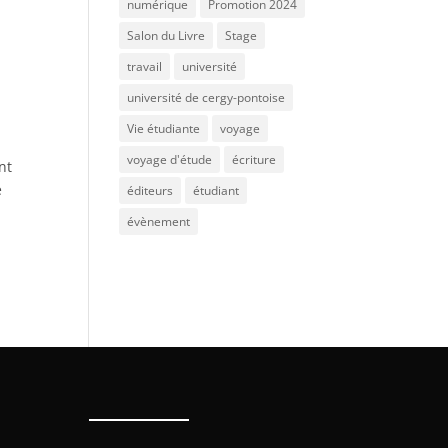
numérique
Promotion 2024
Salon du Livre
Stage
travail
université
université de cergy-pontoise
Vie étudiante
voyage
voyage d'étude
écriture
nt
e
éditeurs
étudiant
évènement