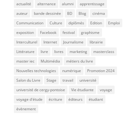
actualité
alternance
alumni
apprentissage
auteur
bande dessinée
BD
Blog
cinéma
Communication
Culture
diplômés
Edition
Emploi
exposition
Facebook
festival
graphisme
Interculturel
Internet
Journalisme
librairie
Littérature
livre
livres
marketing
masterclass
master iec
Multimédia
métiers du livre
Nouvelles technologies
numérique
Promotion 2024
Salon du Livre
Stage
travail
université
université de cergy-pontoise
Vie étudiante
voyage
voyage d'étude
écriture
éditeurs
étudiant
évènement