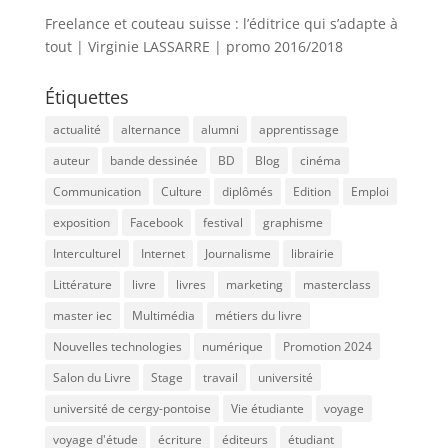
Freelance et couteau suisse : l’éditrice qui s’adapte à
tout | Virginie LASSARRE | promo 2016/2018
Étiquettes
actualité
alternance
alumni
apprentissage
auteur
bande dessinée
BD
Blog
cinéma
Communication
Culture
diplômés
Edition
Emploi
exposition
Facebook
festival
graphisme
Interculturel
Internet
Journalisme
librairie
Littérature
livre
livres
marketing
masterclass
master iec
Multimédia
métiers du livre
Nouvelles technologies
numérique
Promotion 2024
Salon du Livre
Stage
travail
université
université de cergy-pontoise
Vie étudiante
voyage
voyage d'étude
écriture
éditeurs
étudiant