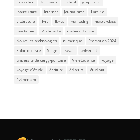
exposition
Facebook
festival
graphisme
Interculturel
Internet
Journalisme
librairie
Littérature
livre
livres
marketing
masterclass
master iec
Multimédia
métiers du livre
Nouvelles technologies
numérique
Promotion 2024
Salon du Livre
Stage
travail
université
université de cergy-pontoise
Vie étudiante
voyage
voyage d'étude
écriture
éditeurs
étudiant
évènement