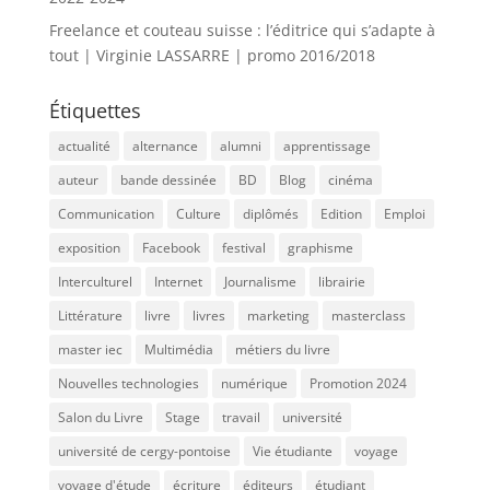
Freelance et couteau suisse : l’éditrice qui s’adapte à
tout | Virginie LASSARRE | promo 2016/2018
Étiquettes
actualité
alternance
alumni
apprentissage
auteur
bande dessinée
BD
Blog
cinéma
Communication
Culture
diplômés
Edition
Emploi
exposition
Facebook
festival
graphisme
Interculturel
Internet
Journalisme
librairie
Littérature
livre
livres
marketing
masterclass
master iec
Multimédia
métiers du livre
Nouvelles technologies
numérique
Promotion 2024
Salon du Livre
Stage
travail
université
université de cergy-pontoise
Vie étudiante
voyage
voyage d'étude
écriture
éditeurs
étudiant