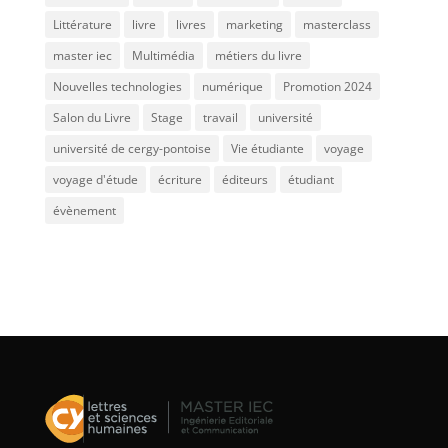
Littérature
livre
livres
marketing
masterclass
master iec
Multimédia
métiers du livre
Nouvelles technologies
numérique
Promotion 2024
Salon du Livre
Stage
travail
université
université de cergy-pontoise
Vie étudiante
voyage
voyage d'étude
écriture
éditeurs
étudiant
évènement