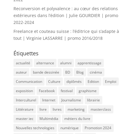
Reconversion et polyvalence : au cœur des relations
extérieures dans l’édition | Julie GOURDIER | promo
2022-2024
Freelance et couteau suisse : l’éditrice qui s’adapte à
tout | Virginie LASSARRE | promo 2016/2018
Étiquettes
actualité
alternance
alumni
apprentissage
auteur
bande dessinée
BD
Blog
cinéma
Communication
Culture
diplômés
Edition
Emploi
exposition
Facebook
festival
graphisme
Interculturel
Internet
Journalisme
librairie
Littérature
livre
livres
marketing
masterclass
master iec
Multimédia
métiers du livre
Nouvelles technologies
numérique
Promotion 2024