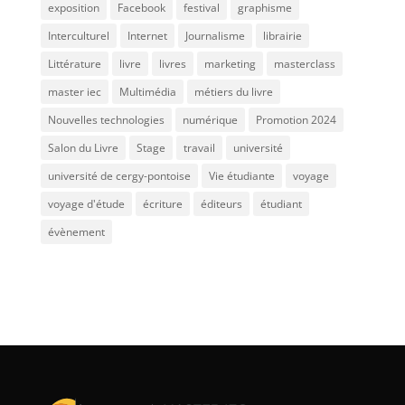
exposition
Facebook
festival
graphisme
Interculturel
Internet
Journalisme
librairie
Littérature
livre
livres
marketing
masterclass
master iec
Multimédia
métiers du livre
Nouvelles technologies
numérique
Promotion 2024
Salon du Livre
Stage
travail
université
université de cergy-pontoise
Vie étudiante
voyage
voyage d'étude
écriture
éditeurs
étudiant
évènement