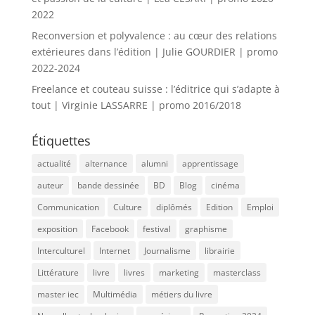
2022
Reconversion et polyvalence : au cœur des relations
extérieures dans l’édition | Julie GOURDIER | promo
2022-2024
Freelance et couteau suisse : l’éditrice qui s’adapte à
tout | Virginie LASSARRE | promo 2016/2018
Étiquettes
actualité
alternance
alumni
apprentissage
auteur
bande dessinée
BD
Blog
cinéma
Communication
Culture
diplômés
Edition
Emploi
exposition
Facebook
festival
graphisme
Interculturel
Internet
Journalisme
librairie
Littérature
livre
livres
marketing
masterclass
master iec
Multimédia
métiers du livre