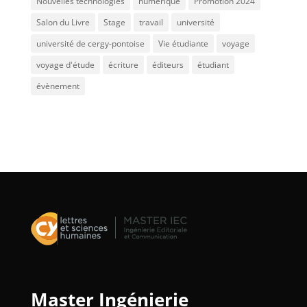
Nouvelles technologies
numérique
Promotion 2024
Salon du Livre
Stage
travail
université
université de cergy-pontoise
Vie étudiante
voyage
voyage d'étude
écriture
éditeurs
étudiant
évènement
Master Ingénierie