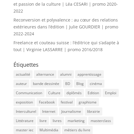
et passion de la culture | Léa CESARI | promo 2020-
2022
Reconversion et polyvalence : au cœur des relations
extérieures dans l’édition | Julie GOURDIER | promo
2022-2024
Freelance et couteau suisse : l’éditrice qui s’adapte à
tout | Virginie LASSARRE | promo 2016/2018
Étiquettes
actualité
alternance
alumni
apprentissage
auteur
bande dessinée
BD
Blog
cinéma
Communication
Culture
diplômés
Edition
Emploi
exposition
Facebook
festival
graphisme
Interculturel
Internet
Journalisme
librairie
Littérature
livre
livres
marketing
masterclass
master iec
Multimédia
métiers du livre