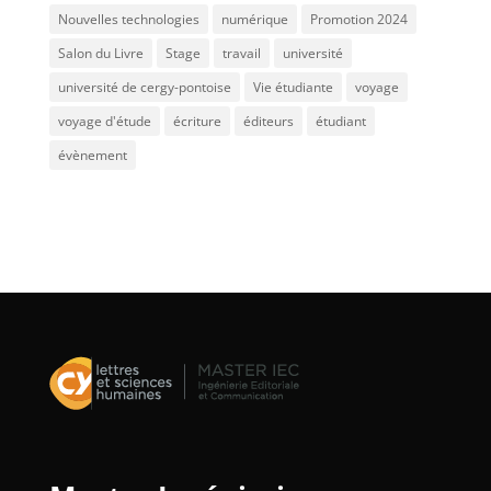
Nouvelles technologies
numérique
Promotion 2024
Salon du Livre
Stage
travail
université
université de cergy-pontoise
Vie étudiante
voyage
voyage d'étude
écriture
éditeurs
étudiant
évènement