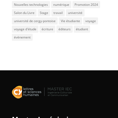
Nouvelles technologies
numérique
Promotion 2024
Salon du Livre
Stage
travail
université
université de cergy-pontoise
Vie étudiante
voyage
voyage d'étude
écriture
éditeurs
étudiant
évènement