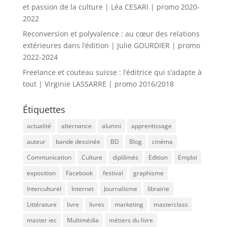
et passion de la culture | Léa CESARI | promo 2020-
2022
Reconversion et polyvalence : au cœur des relations
extérieures dans l’édition | Julie GOURDIER | promo
2022-2024
Freelance et couteau suisse : l’éditrice qui s’adapte à
tout | Virginie LASSARRE | promo 2016/2018
Étiquettes
actualité
alternance
alumni
apprentissage
auteur
bande dessinée
BD
Blog
cinéma
Communication
Culture
diplômés
Edition
Emploi
exposition
Facebook
festival
graphisme
Interculturel
Internet
Journalisme
librairie
Littérature
livre
livres
marketing
masterclass
master iec
Multimédia
métiers du livre