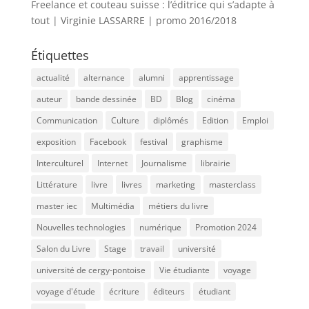
Freelance et couteau suisse : l’éditrice qui s’adapte à
tout | Virginie LASSARRE | promo 2016/2018
Étiquettes
actualité
alternance
alumni
apprentissage
auteur
bande dessinée
BD
Blog
cinéma
Communication
Culture
diplômés
Edition
Emploi
exposition
Facebook
festival
graphisme
Interculturel
Internet
Journalisme
librairie
Littérature
livre
livres
marketing
masterclass
master iec
Multimédia
métiers du livre
Nouvelles technologies
numérique
Promotion 2024
Salon du Livre
Stage
travail
université
université de cergy-pontoise
Vie étudiante
voyage
voyage d'étude
écriture
éditeurs
étudiant