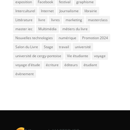
exposition
Facebook
festival
graphisme
Interculturel
Internet
Journalisme
librairie
Littérature
livre
livres
marketing
masterclass
master iec
Multimédia
métiers du livre
Nouvelles technologies
numérique
Promotion 2024
Salon du Livre
Stage
travail
université
université de cergy-pontoise
Vie étudiante
voyage
voyage d'étude
écriture
éditeurs
étudiant
évènement