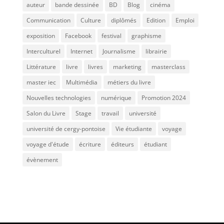
auteur
bande dessinée
BD
Blog
cinéma
Communication
Culture
diplômés
Edition
Emploi
exposition
Facebook
festival
graphisme
Interculturel
Internet
Journalisme
librairie
Littérature
livre
livres
marketing
masterclass
master iec
Multimédia
métiers du livre
Nouvelles technologies
numérique
Promotion 2024
Salon du Livre
Stage
travail
université
université de cergy-pontoise
Vie étudiante
voyage
voyage d'étude
écriture
éditeurs
étudiant
évènement