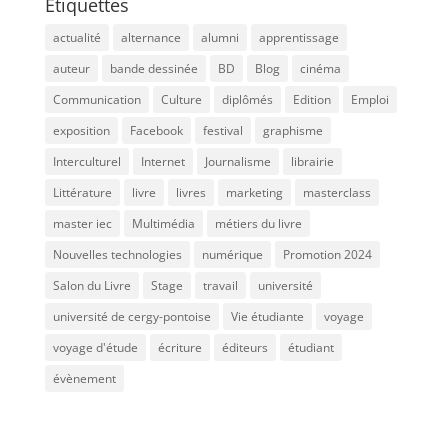
Étiquettes
actualité
alternance
alumni
apprentissage
auteur
bande dessinée
BD
Blog
cinéma
Communication
Culture
diplômés
Edition
Emploi
exposition
Facebook
festival
graphisme
Interculturel
Internet
Journalisme
librairie
Littérature
livre
livres
marketing
masterclass
master iec
Multimédia
métiers du livre
Nouvelles technologies
numérique
Promotion 2024
Salon du Livre
Stage
travail
université
université de cergy-pontoise
Vie étudiante
voyage
voyage d'étude
écriture
éditeurs
étudiant
évènement