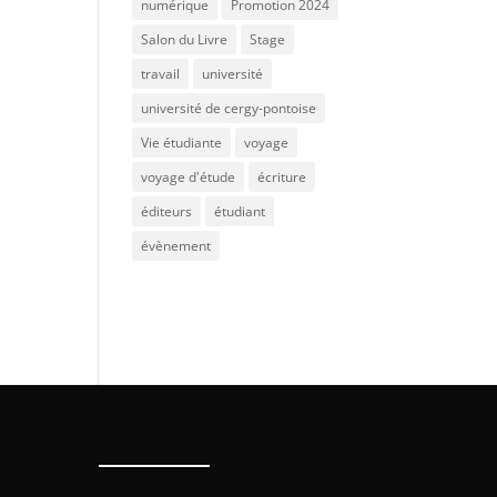
numérique
Promotion 2024
Salon du Livre
Stage
travail
université
université de cergy-pontoise
Vie étudiante
voyage
voyage d'étude
écriture
éditeurs
étudiant
évènement