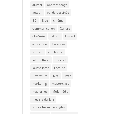
alumni
apprentissage
auteur
bande dessinée
BD
Blog
cinéma
Communication
Culture
diplômés
Edition
Emploi
exposition
Facebook
festival
graphisme
Interculturel
Internet
Journalisme
librairie
Littérature
livre
livres
marketing
masterclass
master iec
Multimédia
métiers du livre
Nouvelles technologies