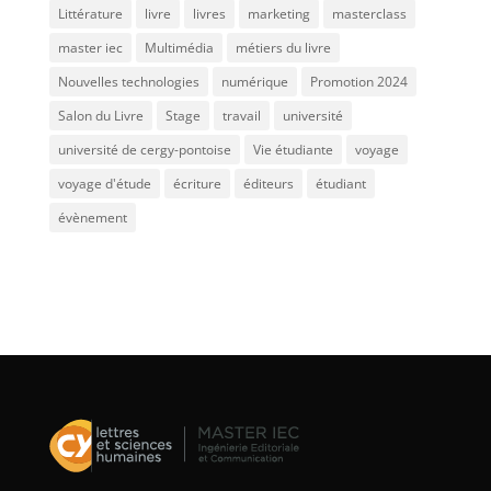
Littérature
livre
livres
marketing
masterclass
master iec
Multimédia
métiers du livre
Nouvelles technologies
numérique
Promotion 2024
Salon du Livre
Stage
travail
université
université de cergy-pontoise
Vie étudiante
voyage
voyage d'étude
écriture
éditeurs
étudiant
évènement