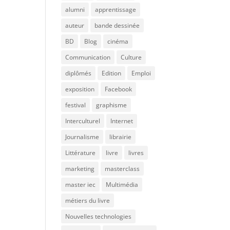
alumni
apprentissage
auteur
bande dessinée
BD
Blog
cinéma
Communication
Culture
diplômés
Edition
Emploi
exposition
Facebook
festival
graphisme
Interculturel
Internet
Journalisme
librairie
Littérature
livre
livres
marketing
masterclass
master iec
Multimédia
métiers du livre
Nouvelles technologies