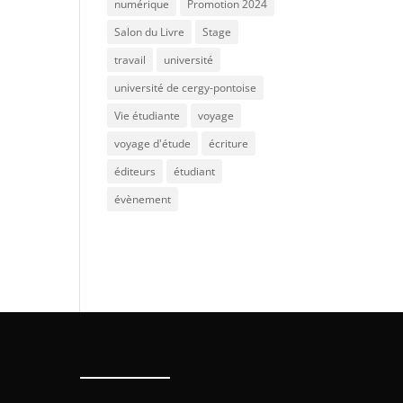
numérique
Promotion 2024
Salon du Livre
Stage
travail
université
université de cergy-pontoise
Vie étudiante
voyage
voyage d'étude
écriture
éditeurs
étudiant
évènement