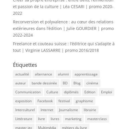
et passion de la culture | Léa CESARI | promo 2020-
2022
Reconversion et polyvalence : au cœur des relations
extérieures dans l’édition | Julie GOURDIER | promo
2022-2024
Freelance et couteau suisse : l’éditrice qui s’adapte à
tout | Virginie LASSARRE | promo 2016/2018
Étiquettes
actualité
alternance
alumni
apprentissage
auteur
bande dessinée
BD
Blog
cinéma
Communication
Culture
diplômés
Edition
Emploi
exposition
Facebook
festival
graphisme
Interculturel
Internet
Journalisme
librairie
Littérature
livre
livres
marketing
masterclass
master iec
Multimédia
métiers du livre