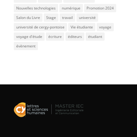
Nouvelles technologies
numérique
Promotion 2024
Salon du Livre
Stage
travail
université
université de cergy-pontoise
Vie étudiante
voyage
voyage d'étude
écriture
éditeurs
étudiant
évènement