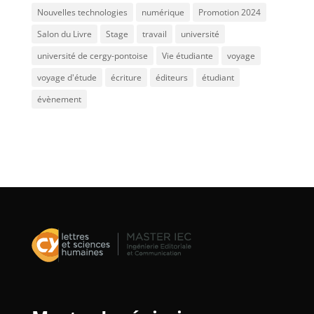
Nouvelles technologies
numérique
Promotion 2024
Salon du Livre
Stage
travail
université
université de cergy-pontoise
Vie étudiante
voyage
voyage d'étude
écriture
éditeurs
étudiant
évènement