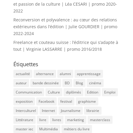
et passion de la culture | Léa CESARI | promo 2020-
2022
Reconversion et polyvalence : au cœur des relations
extérieures dans l’édition | Julie GOURDIER | promo
2022-2024
Freelance et couteau suisse : l’éditrice qui s’adapte à
tout | Virginie LASSARRE | promo 2016/2018
Étiquettes
actualité
alternance
alumni
apprentissage
auteur
bande dessinée
BD
Blog
cinéma
Communication
Culture
diplômés
Edition
Emploi
exposition
Facebook
festival
graphisme
Interculturel
Internet
Journalisme
librairie
Littérature
livre
livres
marketing
masterclass
master iec
Multimédia
métiers du livre