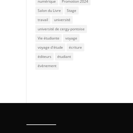
numérique
Promotion 2024
Salon du Livre
Stage
travail
université
université de cergy-pontoise
Vie étudiante
voyage
voyage d'étude
écriture
éditeurs
étudiant
évènement