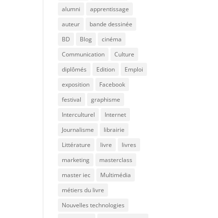
alumni
apprentissage
auteur
bande dessinée
BD
Blog
cinéma
Communication
Culture
diplômés
Edition
Emploi
exposition
Facebook
festival
graphisme
Interculturel
Internet
Journalisme
librairie
Littérature
livre
livres
marketing
masterclass
master iec
Multimédia
métiers du livre
Nouvelles technologies