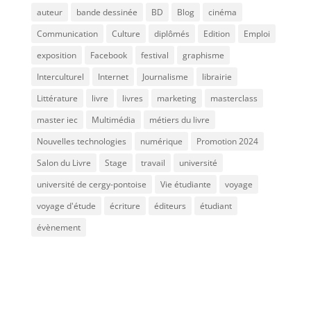
auteur
bande dessinée
BD
Blog
cinéma
Communication
Culture
diplômés
Edition
Emploi
exposition
Facebook
festival
graphisme
Interculturel
Internet
Journalisme
librairie
Littérature
livre
livres
marketing
masterclass
master iec
Multimédia
métiers du livre
Nouvelles technologies
numérique
Promotion 2024
Salon du Livre
Stage
travail
université
université de cergy-pontoise
Vie étudiante
voyage
voyage d'étude
écriture
éditeurs
étudiant
évènement